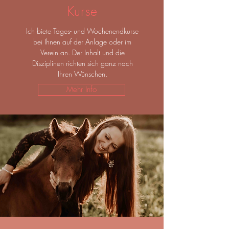
Kurse
Ich biete Tages- und Wochenendkurse
bei Ihnen auf der Anlage oder im
Verein an.
Der Inhalt und die
Disziplinen richten sich ganz nach
Ihren Wünschen.
Mehr Info