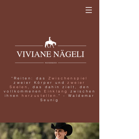
"Reiten: das
Zwischenspiel
zweier Körper und
zweier
Seelen
, das dahin zielt, den
vollkommenen
Einklang
zwischen
ihnen
herzustellen.
"
- Waldemar
Seunig