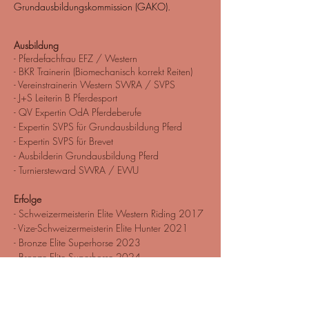
Grundausbildungskommission (GAKO).
Ausbildung
​- Pferdefachfrau EFZ / Western
- BKR Trainerin (Biomechanisch korrekt Reiten)
- Vereinstrainerin Western SWRA / SVPS
- J+S Leiterin B Pferdesport
- QV Expertin OdA Pferdeberufe
- Expertin SVPS für Grundausbildung Pferd
- Expertin SVPS für Brevet
- Ausbilderin Grundausbildung Pferd
- Turniersteward SWRA / EWU
Erfolge
- Schweizermeisterin Elite Western Riding 2017
- Vize-Schweizermeisterin Elite Hunter 2021
- Bronze Elite Superhorse 2023
- Bronze Elite Superhorse 2024
- Bronze Elite Western Pleasure 2024
- Bronze Elite Western Riding 2024
- Sieg Trail Trophy Challenge 2024